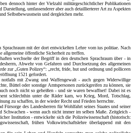
iben dennoch hinter der Vielzahl militärgeschichtlicher Publikationen
 Darstellung, umfassenderer aber auch detaillierterer Art zu Aspekten
n und Selbstbewusstsein und dergleichen mehr.
en Sprachraum mit der dort entwickelten Lehre vom ius politiae. Nach
llgemeine öffentliche Sicherheit zu treffen.
aften wechselte der Begriff in den deutschen Sprachraum über - in
andesherrn, Abwehr von Gefahren und Durchsetzung des allgemeinen
e zur „Guten Polizey“: „recht, fride, hut und ordnung und polliceen
eröffnung 1521 gefordert.
- notfalls mit Zwang und Waffengewalt - auch gegen Widerwillige
hte, Büttel oder sonstige Amtspersonen zurückgreifen zu können, sie
auch noch nicht so geheißen - und sie waren bewaffnet! Dabei ist es
ent schlechthin unter die Räder kam, wo Krieg, Mord, Totschlag,
nung zu schaffen, in der wieder Recht und Frieden herrschte.
nd Fürsorge des Landesherren für Wohlfahrt seines Staates und seiner
und Schwachen - wenn auch nicht immer im selben Maße. Zeitgleich -
cher Institution - entwickelte sich die Polizeiwissenschaft (historisch:
swissenschaft, frühen Volkswirtschaftslehre überlappend mit den