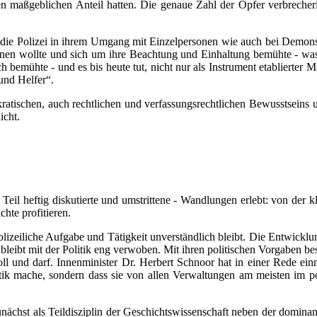
en maßgeblichen Anteil hatten. Die genaue Zahl der Opfer verbrecher
 die Polizei in ihrem Umgang mit Einzelpersonen wie auch bei Demonstr
rnen wollte und sich um ihre Beachtung und Einhaltung bemühte - was
h bemühte - und es bis heute tut, nicht nur als Instrument etablierter
und Helfer“.
ratischen, auch rechtlichen und verfassungsrechtlichen Bewusstseins
icht.
Teil heftig diskutierte und umstrittene - Wandlungen erlebt: von der k
hte profitieren.
lizeiliche Aufgabe und Tätigkeit unverständlich bleibt. Die Entwicklu
nd bleibt mit der Politik eng verwoben. Mit ihren politischen Vorgaben be
ll und darf. Innenminister Dr. Herbert Schnoor hat in einer Rede einma
litik mache, sondern dass sie von allen Verwaltungen am meisten im po
unächst als Teildisziplin der Geschichtswissenschaft neben der dominan