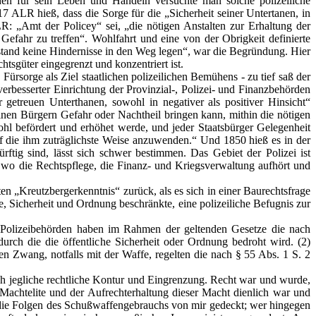
en für sein Leben und Handeln versuchte man solche polizeiliche
 ALR hieß, dass die Sorge für die „Sicherheit seiner Untertanen, in
R: „Amt der Policey“ sei, „die nötigen Anstalten zur Erhaltung der
efahr zu treffen“. Wohlfahrt und eine von der Obrigkeit definierte
lstand keine Hindernisse in den Weg legen“, war die Begründung. Hier
tsgüter eingegrenzt und konzentriert ist.
ürsorge als Ziel staatlichen polizeilichen Bemühens - zu tief saß der
esserter Einrichtung der Provinzial-, Polizei- und Finanzbehörden
treuen Unterthanen, sowohl in negativer als positiver Hinsicht“
seinen Bürgern Gefahr oder Nachtheil bringen kann, mithin die nötigen
ohl befördert und erhöhet werde, und jeder Staatsbürger Gelegenheit
uf die ihm zuträglichste Weise anzuwenden.“ Und 1850 hieß es in der
tig sind, lässt sich schwer bestimmen. Das Gebiet der Polizei ist
, wo die Rechtspflege, die Finanz- und Kriegsverwaltung aufhört und
n „Kreutzbergerkenntnis“ zurück, als es sich in einer Baurechtsfrage
e, Sicherheit und Ordnung beschränkte, eine polizeiliche Befugnis zur
ie Polizeibehörden haben im Rahmen der geltenden Gesetze die nach
ch die die öffentliche Sicherheit oder Ordnung bedroht wird. (2)
n Zwang, notfalls mit der Waffe, regelten die nach § 55 Abs. 1 S. 2
doch jegliche rechtliche Kontur und Eingrenzung. Recht war und wurde,
Machtelite und der Aufrechterhaltung dieser Macht dienlich war und
 die Folgen des Schußwaffengebrauchs von mir gedeckt; wer hingegen