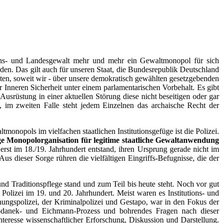
chs- und Landesgewalt mehr und mehr ein Gewaltmonopol für sich
den. Das gilt auch für unseren Staat, die Bundesrepublik Deutschland
sten, soweit wir - über unsere demokratisch gewählten gesetzgebenden
r Inneren Sicherheit unter einem parlamentarischen Vorbehalt. Es gibt
usrüstung in einer aktuellen Störung diese nicht beseitigen oder gar
le, im zweiten Falle steht jedem Einzelnen das archaische Recht der
monopols im vielfachen staatlichen Institutionsgefüge ist die Polizei.
ge Monopolorganisation für legitime staatliche Gewaltanwendung
rst im 18./19. Jahrhundert entstand, ihren Ursprung gerade nicht im
s dieser Sorge rühren die vielfältigen Eingriffs-Befugnisse, die der
und Traditionspflege stand und zum Teil bis heute steht. Noch vor gut
Polizei im 19. und 20. Jahrhundert. Meist waren es Institutions- und
nungspolizei, der Kriminalpolizei und Gestapo, war in den Fokus der
y-danek- und Eichmann-Prozess und bohrendes Fragen nach dieser
nteresse wissenschaftlicher Erforschung, Diskussion und Darstellung.