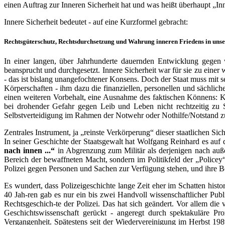
einen Auftrag zur Inneren Sicherheit hat und was heißt überhaupt „In
Innere Sicherheit bedeutet - auf eine Kurzformel gebracht:
Rechtsgüterschutz, Rechtsdurchsetzung und Wahrung inneren Friedens in uns
In einer langen, über Jahrhunderte dauernden Entwicklung gege
beansprucht und durchgesetzt. Innere Sicherheit war für sie zu eine
- das ist bislang unangefochtener Konsens. Doch der Staat muss mit 
Körperschaften - ihm dazu die finanziellen, personellen und sächlich
einen weiteren Vorbehalt, eine Ausnahme des faktischen Könnens: Kan
bei drohender Gefahr gegen Leib und Leben nicht rechtzeitig zu Ste
Selbstverteidigung im Rahmen der Notwehr oder Nothilfe/Notstand z
Zentrales Instrument, ja „reinste Verkörperung“ dieser staatlichen Si
In seiner Geschichte der Staatsgewalt hat Wolfgang Reinhard es auf
nach innen ...“
in Abgrenzung zum Militär als derjenigen nach außen
Bereich der bewaffneten Macht, sondern im Politikfeld der „Policey“
Polizei gegen Personen und Sachen zur Verfügung stehen, und ihre 
Es wundert, dass Polizeigeschichte lange Zeit eher im Schatten histo
40 Jah-ren gab es nur ein bis zwei Handvoll wissenschaftlicher Publ
Rechtsgeschich-te der Polizei. Das hat sich geändert. Vor allem di
Geschichtswissenschaft gerückt - angeregt durch spektakuläre 
Vergangenheit. Spätestens seit der Wiedervereinigung im Herbst 1989