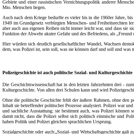
Gebiete und einer rassistischen Vernichtungspolitik anderer Mensch
Mio. Menschen liegen.
Auch nach dem Kriege bedurfte es vieler bis in die 1960er Jahre, bis
1949 im Grundgesetz verbürgten Menschen- und Freiheitsrechten le
aber auch aus eigenen Reihen nicht immer leicht war, und dass sie sic
Funktion der Abwehr akuter Gefahr und des Befriedens, als „Freund 
Hier würden sich deutlich gesellschaftlicher Wandel, Wachsen demok
dem, was Polizei ist, sein soll, was sie können darf und soll und was n
Polizeigeschichte ist auch politische Sozial- und Kulturgeschichte
Die Geschichtswissenschaft hat in den letzten Jahrzehnten drei - zum 
Kulturgeschichte. Von allen drei Schulen kann und wird Polizeigeschic
Ohne die politische Geschichte fehlt der äußere Rahmen, ohne den po
Inhalt sie betreffender politischer Prozesse analysiert. Polizei war u
und sachliche Ausstattung; sie bestimmt auch, was Polizei können so
damit nicht, dass die Polizei selbst sich politisch einmische und Po
haben Politik und Polizei gleichen sprachlichen Ursprung.
Sozialgeschichte oder auch:„Sozial- und Wirtschaftsgeschichte galt z