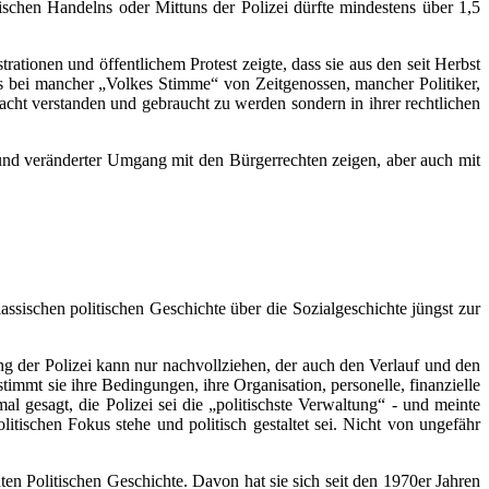
ischen Handelns oder Mittuns der Polizei dürfte mindestens über 1,5
ationen und öffentlichem Protest zeigte, dass sie aus den seit Herbst
 bei mancher „Volkes Stimme“ von Zeitgenossen, mancher Politiker,
 Macht verstanden und gebraucht zu werden sondern in ihrer rechtlichen
 und veränderter Umgang mit den Bürgerrechten zeigen, aber auch mit
lassischen politischen Geschichte über die Sozialgeschichte jüngst zur
ng der Polizei kann nur nachvollziehen, der auch den Verlauf und den
stimmt sie ihre Bedingungen, ihre Organisation, personelle, finanzielle
l gesagt, die Polizei sei die „politischste Verwaltung“ - und meinte
litischen Fokus stehe und politisch gestaltet sei. Nicht von ungefähr
ten Politischen Geschichte. Davon hat sie sich seit den 1970er Jahren