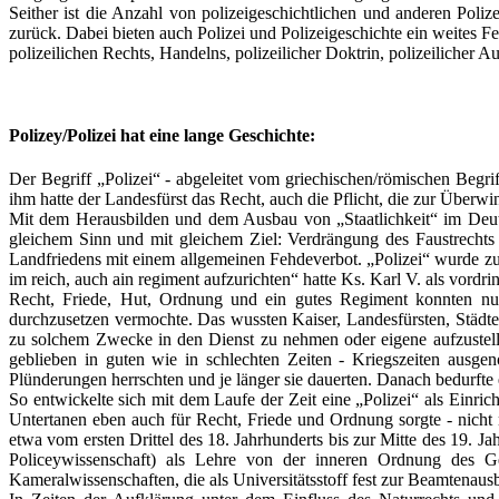
Seither ist die Anzahl von polizeigeschichtlichen und anderen Polize
zurück. Dabei bieten auch Polizei und Polizeigeschichte ein weites F
polizeilichen Rechts, Handelns, polizeilicher Doktrin, polizeilicher 
Polizey/Polizei hat eine lange Geschichte:
Der Begriff „Polizei“ - abgeleitet vom griechischen/römischen Begri
ihm hatte der Landesfürst das Recht, auch die Pflicht, die zur Über
Mit dem Herausbilden und dem Ausbau von „Staatlichkeit“ im Deuts
gleichem Sinn und mit gleichem Ziel: Verdrängung des Faustrecht
Landfriedens mit einem allgemeinen Fehdeverbot. „Polizei“ wurde zu
im reich, auch ain regiment aufzurichten“ hatte Ks. Karl V. als vordr
Recht, Friede, Hut, Ordnung und ein gutes Regiment konnten nur
durchzusetzen vermochte. Das wussten Kaiser, Landesfürsten, Städte
zu solchem Zwecke in den Dienst zu nehmen oder eigene aufzustellen
geblieben in guten wie in schlechten Zeiten - Kriegszeiten aus
Plünderungen herrschten und je länger sie dauerten. Danach bedurfte
So entwickelte sich mit dem Laufe der Zeit eine „Polizei“ als Einri
Untertanen eben auch für Recht, Friede und Ordnung sorgte - nicht
etwa vom ersten Drittel des 18. Jahrhunderts bis zur Mitte des 19. Jahr
Policeywissenschaft) als Lehre von der inneren Ordnung des Gem
Kameralwissenschaften, die als Universitätsstoff fest zur Beamtenausb