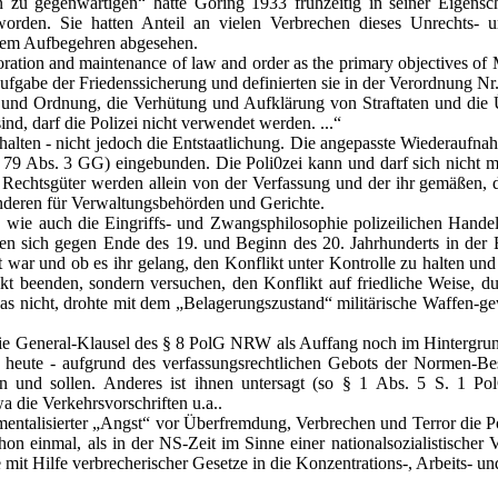
gen zu gegenwärtigen“ hatte Göring 1933 frühzeitig in seiner Eigensc
worden. Sie hatten Anteil an vielen Verbrechen dieses Unrechts- 
igem Aufbegehren abgesehen.
storation and maintenance of law and order as the primary objectives of
e Aufgabe der Friedenssicherung und definierten sie in der Verordnung N
und Ordnung, die Verhütung und Aufklärung von Straftaten und die Üb
nd, darf die Polizei nicht verwendet werden. ...“
lten - nicht jedoch die Entstaatlichung. Die angepasste Wiederaufna
, 79 Abs. 3 GG) eingebunden. Die Poli0zei kann und darf sich nicht 
n Rechtsgüter werden allein von der Verfassung und der ihr gemäßen, d
 anderen für Verwaltungsbehörden und Gerichte.
rt, wie auch die Eingriffs- und Zwangsphilosophie polizeilichen Han
ten sich gegen Ende des 19. und Beginn des 20. Jahrhunderts in der
ellt war und ob es ihr gelang, den Konflikt unter Kontrolle zu halten un
kt beenden, sondern versuchen, den Konflikt auf friedliche Weise, 
das nicht, drohte mit dem „Belagerungszustand“ militärische Waffen-gew
ie General-Klausel des § 8 PolG NRW als Auffang noch im Hintergrund. 
in heute - aufgrund des verfassungsrechtlichen Gebots der Normen-Be
len und sollen. Anderes ist ihnen untersagt (so § 1 Abs. 5 S. 1
a die Verkehrsvorschriften u.a..
mentalisierter „Angst“ vor Überfremdung, Verbrechen und Terror die Pol
on einmal, als in der NS-Zeit im Sinne einer nationalsozialistische
t Hilfe verbrecherischer Gesetze in die Konzentrations-, Arbeits- un