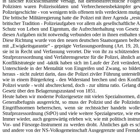
in falscher Rücksichtnahme versagt, hat dienststrafrechtliche Fol
Polizisten waren Polizeisoldaten und Verbrechenensbekämpfer ge
Polizeigeschichte - von wenigem teils offenem teils verdecktem mut
Die britische Militärregierung hatte die Polizei mit ihrer Agenda „re
britischer Tradition - Polizeiaufgaben vor allem als gesellschaftlich
Schutz von Leben und Eigentum, die Aufrechterhaltung von Gesetz 
diesen Aufgaben nicht notwendig verbunden oder in ihnen enthalten si
Diese Richtung wurde von den neuen deutschen Staatsorganen beibeha
mit „Ewigkeitsgarantie“ - geprägte Verfassungsordnung (Art. 19, 20
sie ist in Recht und Verfassung verortet. Die von ihr zu schützende
Strafprozessordnung sind Verfahrensgesetze für die Polizei, ähnlich
Konfliktstrategie und -taktik haben sich im Laufe der Zeit verände
Unterschiede in der Mentalität von Eingreifen und Zwang, so bilde
heraus - nicht zuletzt darin, dass die Polizei ziviler Führung unterst
wie in einem Bürgerkrieg - den Widerstand brechen und den Konfli
Polizei wurde - wohl abschreckend, doch - zur ultima ratio. Gelang 
Gesetz über den Belagerungszustand von 1851.
Heute haben wir moderne Polizeigesetze mit vielen Spezialnormen, d
Generalbefugnis ausgereicht, so muss der Polizist und die Polizist
Eingriffsnormen beherrschen, wenn sie rechtssicher handeln wol
Strafprozessordnung (StPO) und viele weitere Spezialgesetze, wie etw
Immer wieder, auch gegenwärtig erleben wir, wie mit politisch instru
Vor- und Fürsorge-Instrument zu werden droht. Ähnliches gab es sch
und andere von der NS-Volksgemeinschaft Ausgegrenzte und Fremde mi