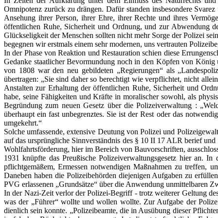
In Zeiten der Aufklärung unter dem Einfluss des Naturrechts un
Omnipotenz zurück zu drängen. Dafür standen insbesondere Svarez un
Ansehung ihrer Person, ihrer Ehre, ihrer Rechte und ihres Vermöge
öffentlichen Ruhe, Sicherheit und Ordnung, und zur Abwendung der 
Glückseligkeit der Menschen sollten nicht mehr Sorge der Polizei se
begegnen wir erstmals einem sehr modernen, uns vertrauten Polizeibeg
In der Phase von Reaktion und Restauration schien diese Errungenscha
Gedanke staatlicher Bevormundung noch in den Köpfen von König un
von 1808 war den neu gebildeten „Regierungen“ als „Landespoliz
übertragen: „Sie sind daher so berechtigt wie verpflichtet, nicht al
Anstalten zur Erhaltung der öffentlichen Ruhe, Sicherheit und Ordn
habe, seine Fähigkeiten und Kräfte in moralischer sowohl, als phys
Begründung zum neuen Gesetz über die Polizeiverwaltung : „Welche
überhaupt ein fast unbegrenztes. Sie ist der Rest oder das notwend
umgekehrt.“
Solche umfassende, extensive Deutung von Polizei und Polizeigewalt 
auf das ursprüngliche Sinnverständnis des § 10 II 17 ALR berief und 
Wohlfahrtsförderung, hier im Bereich von Bauvorschriften, ausschlos
1931 knüpfte das Preußische Polizeiverwaltungsgesetz hier an. In
pflichtgemäßem, Ermessen notwendigen Maßnahmen zu treffen, um v
Daneben haben die Polizeibehörden diejenigen Aufgaben zu erfüllen,
PVG erlassenen „Grundsätze“ über die Anwendung unmittelbaren Z
In der Nazi-Zeit verlor der Polizei-Begriff - trotz weiterer Geltung
was der „Führer“ wollte und wollen wollte. Zur Aufgabe der Polize
dienlich sein konnte. „Polizeibeamte, die in Ausübung dieser Pfli