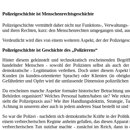
Polizeigeschichte ist Menschenrechtsgeschichte
Polizeigeschichte vermittelt daher nicht nur Funktions-, Verwaltungs
und ihren Rechten, kurz: den Menschenrechten umgegangen sind, auch 
Verdeutlicht wird dies von einem weiteren Aspekt, der der Polizeiges
Polizeigeschichte ist Geschichte des „Polizierens“
Hinter diesem gekünstelt und technokratisch erscheinenden Begriff 
handelnder Menschen - sowohl der Polizisten selbst als auch der 
demokratische - Legitimation verleihen. Doch unter diesem Aspekt bl
Kunden (in kunden-orientierter Sprache) oder Klienten (in obrigkei
Gefährdeter und Opfer wird die umfassende Dimension polizeilichen H
Da erscheinen manche Aspekte formaler historischer Betrachtung und
Behörden organisiert? Welches Personal hatten/haben sie? Wie rekru
sieht die Polizeipraxis aus? Wie ihre Handlungsdoktrin, Strategie, 
Achtung in unserem aber auch in jedem anderen Staat bestellt ist und 
So war die Polizei - nachdem sich demokratische Kräfte in der Politik
einem verbrecherischen Regime anheim gefallen, das diesen Apparat s
verbrecherischen Tun nutzbar machte - zunächst im Reich, dann in 