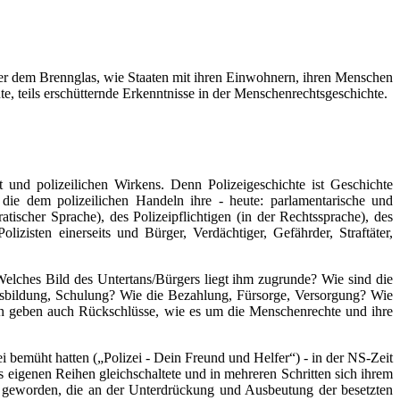
unter dem Brennglas, wie Staaten mit ihren Einwohnern, ihren Menschen
, teils erschütternde Erkenntnisse in der Menschenrechtsgeschichte.
it und polizeilichen Wirkens. Denn Polizeigeschichte ist Geschichte
 die dem polizeilichen Handeln ihre - heute: parlamentarische und
tischer Sprache), des Polizeipflichtigen (in der Rechtssprache), des
izisten einerseits und Bürger, Verdächtiger, Gefährder, Straftäter,
Welches Bild des Untertans/Bürgers liegt ihm zugrunde? Wie sind die
 Ausbildung, Schulung? Wie die Bezahlung, Fürsorge, Versorgung? Wie
eiten geben auch Rückschlüsse, wie es um die Menschenrechte und ihre
ei bemüht hatten („Polizei - Dein Freund und Helfer“) - in der NS-Zeit
 eigenen Reihen gleichschaltete und in mehreren Schritten sich ihrem
n“ geworden, die an der Unterdrückung und Ausbeutung der besetzten