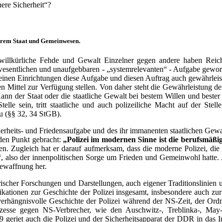
nere Sicherheit“?
erem Staat und Gemeinwesen.
n willkürliche Fehde und Gewalt Einzelner gegen andere haben Rei
r wesentlichen und unaufgebbaren - „systemrelevanten“ - Aufgabe gewor
seinen Einrichtungen diese Aufgabe und diesen Auftrag auch gewährlei
en Mittel zur Verfügung stellen. Von daher steht die Gewährleistung de
n der Staat oder die staatliche Gewalt bei bestem Willen und bester A
lle sein, tritt staatliche und auch polizeiliche Macht auf der Stel
u (§§ 32, 34 StGB).
cherheits- und Friedensaufgabe und des ihr immanenten staatlichen Gewalt
 den Punkt gebracht:
„Polizei im modernen Sinne ist die berufsmäßi
. Zugleich hat er darauf aufmerksam, dass die moderne Polizei, die e
, also der innenpolitischen Sorge um Frieden und Gemeinwohl hatte. Au
Bewaffnung her.
rischer Forschungen und Darstellungen, auch eigener Traditionslinien 
ikationen zur Geschichte der Polizei insgesamt, insbesondere auch zur 
e verhängnisvolle Geschichte der Polizei während der NS-Zeit, der Ord
Prozesse gegen NS-Verbrecher, wie den Auschwitz-, Treblinka-, Ma
 geriet auch die Polizei und der Sicherheitsapparat der DDR in das I