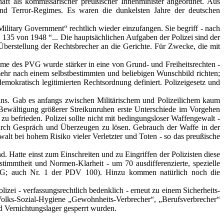
haft als kommissarischer preußischer Innenminister angeordnet. Aus
und Terror-Regimes. Es waren die dunkelsten Jahre der deutschen
 Military Government“ rechtlich wieder einzufangen. Sie begriff - nach
r. 135 von 1948 “... Die hauptsächlichen Aufgaben der Polizei sind der
erstellung der Rechtsbrecher an die Gerichte. Für Zwecke, die mit
hme des PVG wurde stärker in eine von Grund- und Freiheitsrechten -
mehr nach einem selbstbestimmten und beliebigen Wunschbild richten;
emokratisch legitimierten Rechtsordnung definiert. Polizeigesetz und
delns. Gab es anfangs zwischen Militärischem und Polizeilichem kaum
 Bewältigung größerer Streikunruhen erste Unterschiede im Vorgehen
d zu befrieden. Polizei sollte nicht mit bedingungsloser Waffengewalt -
durch Gespräch und Überzeugen zu lösen. Gebrauch der Waffe in der
alt bei hohem Risiko vieler Verletzter und Toten - so das preußische
Hatte einst zum Einschreiten und zu Eingriffen der Polizisten diese
stimmtheit und Normen-Klarheit - um 70 ausdifferenzierte, spezielle
 PolG; auch Nr. 1 der PDV 100). Hinzu kommen natürlich noch die
izei - verfassungsrechtlich bedenklich - erneut zu einem Sicherheits-
r Volks-Sozial-Hygiene „Gewohnheits-Verbrecher“, „Berufsverbrecher“
d Vernichtungslager gesperrt wurden.