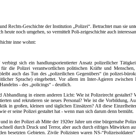
- und Rechts-Geschichte der Institution „Polizei“. Betrachtet man sie 
heute noch umgehen, so vermittelt Poli-zeigeschichte auch interessante
chichte inne wohnt:
verbirgt sich ein handlungsorientierter Ansatz polizeilicher Tätigke
für die Polizei verantwortlichen politischen Kräfte und Menschen,
eibt auch das Tun des „polizeilichen Gegenübers“ (in polizei-bürokra
tlicher Sprache) eingebettet. Vor allem im Inter-Agieren zwischen Pol
andelns - des „policings“ - deutlich.
 Abhandlung in einem anderen Licht: Wie ist Polizeirecht gestaltet? 
tierten und rekrutieren sie neues Personal? Wie ist die Vorbildung,
Taktik in großen, kleinen und täglichen Einsätzen? All diese Einzelh
wie er seine Polizei gestaltet hat - wenn man sich darum denn bemüht.
 und in der Polizei ab Mitte der 1920er Jahre um eine bürgernahe Poliz
chnell durch Druck und Terror, aber auch durch eifriges Mitwirken aus
den besetzten Gebieten. Zivile Polizisten waren NS-“Polizeisoldate