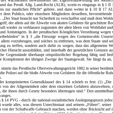
d des wachsenden Bewusstseins der Eigenverantwortung des Mensch
d das Preuß. Allg. Land-Recht (ALR), worin es eingangs in § 1 II 17
ns zur staatlichen Pflicht“ gehöre, und dann weiter in § 10 II 17 AL
dem Publico, oder einzelnen Mitgliedern desselben, bevorstehende G
in. „Der Staat braucht nur Sicherheit zu verschaffen und muß dem Woh
riff, der allein auf die Abwehr von akuten Gefahren für geschützte Rech
ft wieder zu verblassen zugunsten der alten Ideen von Wohlfahrt und F
d Amtsträgern. In der preußischen Königlichen Verordnung wegen verb
eibehörden“ in § 3 „die Fürsorge wegen des Gemeinwohls Unserer ge
lein allem vorzubeugen, und solches zu entfernen, was dem Staate und 
ung zu treffen, sondern auch dafür zu sorgen, dass das allgemeine W
ischer Hinsicht auszubilden, und innerhalb der gesetzlichen Grenzen a
 Gegenstände überhaupt ortspolizeilicher Regelung fähig und bedürf
ige Komplement der übrigen Zweige der Staatsgewalt. Sie fängt da an
stutzte das Preußische Oberverwaltungsgericht 1882 in seiner berühmte
die Polizei auf die bloße Abwehr von Gefahren für die öffentliche Ruh
s.
 der komprimierten Generalklausel des § 14 schrieb es fest: (1) „D
on der Allgemeinheit oder dem einzelnen Gefahren abzuwehren, dur
 die ihnen durch Gesetz besonders übertragen sind.“ Den unmittelbare
wanges.
 des § 14 PVG - durch die national-sozialistischen Auslegungspraxis je
i wurde alles, was diesem Unrechtsstaat und seinem „Führer“, seiner 
chten von der Schußwaffe Gebrauch machen, werden ohne Rücksicht auf