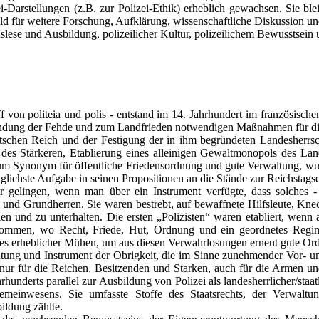
i-Darstellungen (z.B. zur Polizei-Ethik) erheblich gewachsen. Sie ble
eld für weitere Forschung, Aufklärung, wissenschaftliche Diskussion und
Auslese und Ausbildung, polizeilicher Kultur, polizeilichem Bewusstsei
ff von politeia und polis - entstand im 14. Jahrhundert im französisch
windung der Fehde und zum Landfrieden notwendigen Maßnahmen für die a
chen Reich und der Festigung der in ihm begründeten Landesherrsch
s des Stärkeren, Etablierung eines alleinigen Gewaltmonopols des L
m Synonym für öffentliche Friedensordnung und gute Verwaltung, wurd
inglichste Aufgabe in seinen Propositionen an die Stände zur Reichstags
 gelingen, wenn man über ein Instrument verfügte, dass solches 
 und Grundherren. Sie waren bestrebt, auf bewaffnete Hilfsleute, Knec
 und zu unterhalten. Die ersten „Polizisten“ waren etabliert, wenn 
genommen, wo Recht, Friede, Hut, Ordnung und ein geordnetes Regim
 es erheblicher Mühen, um aus diesen Verwahrlosungen erneut gute Ord
chtung und Instrument der Obrigkeit, die im Sinne zunehmender Vor- u
 nur für die Reichen, Besitzenden und Starken, auch für die Armen 
hunderts parallel zur Ausbildung von Polizei als landesherrlicher/staatli
einwesens. Sie umfasste Stoffe des Staatsrechts, der Verwaltung
ildung zählte.